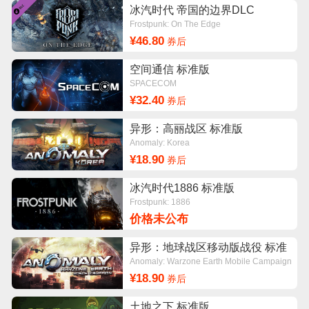
冰汽时代 帝国的边界DLC
Frostpunk: On The Edge
¥46.80
券后
空间通信 标准版
SPACECOM
¥32.40
券后
异形：高丽战区 标准版
Anomaly: Korea
¥18.90
券后
冰汽时代1886 标准版
Frostpunk: 1886
价格未公布
异形：地球战区移动版战役 标准
版
Anomaly: Warzone Earth Mobile Campaign
¥18.90
券后
土地之下 标准版