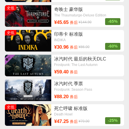
史低
奇唤士 豪华版
The Thaumaturge-Deluxe Edition
-65%
¥45.65
券后
¥144.90
史低
印蒂卡 标准版
INDIKA
-60%
¥30.96
券后
¥86.00
冰汽时代 最后的秋天DLC
Frostpunk: The Last Autumn
¥59.40
券后
冰汽时代 季票
Frostpunk: Season Pass
¥88.20
券后
史低
死亡呼啸 标准版
Death Howl
-25%
¥47.25
券后
¥70.00