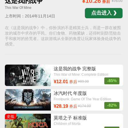
这是我的战争
¥10.26
¥76.00
券后
This War Of Mine
点击进入
上市时间：2014年11月14日
在《这是我的战争》中，你扮演的不是精英士兵，而是一群在被围
攻的城市中求存的平民。你们食物、药物紧缺，还得时刻防范狙击
手和敌对的拾荒者。这款游戏从全新的角度让玩家体验身处战争的
感受。
这是我的战争 完整版
This War of Mine: Complete Edition
-85%
¥12.01
券后
¥89.00
冰汽时代 年度版
Frostpunk: Game Of The Year Edition
-82%
¥28.19
券后
¥174.00
史低
莫塔之子 标准版
Children of Morta