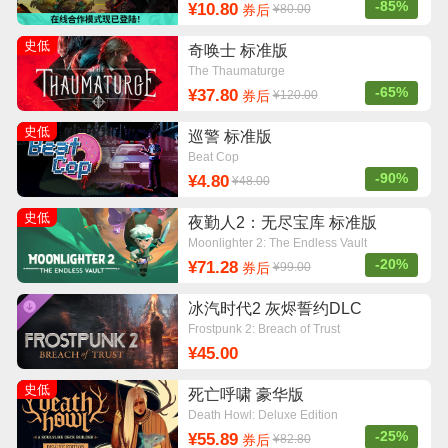
-85%
¥10.80
券后
¥80.00
史低
奇唤士 标准版
The Thaumaturge
-65%
¥37.80
券后
¥120.00
史低
巡警 标准版
Beat Cop
-90%
¥4.80
¥48.00
史低
夜勤人2：无尽宝库 标准版
Moonlighter 2: The Endless Vault
-20%
¥71.28
券后
¥99.00
冰汽时代2 灰烬誓约DLC
Frostpunk 2: Breach of Trust
¥45.00
史低
死亡呼啸 豪华版
Death Howl: Deluxe Edition
-25%
¥55.89
券后
¥82.80