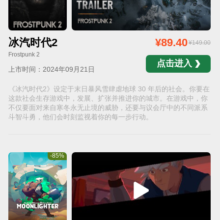
冰汽时代2
¥89.40
¥149.00
Frostpunk 2
点击进入
上市时间：2024年09月21日
《冰汽时代2》设定于末日暴风雪肆虐地球 30 年后的社会。你要在
这款社会生存游戏中，发展、扩张并推进你的城市。在游戏中，你
不仅要面对来自寒冬永无止境的威胁，还要与议会厅中的不同派系
斗智斗勇，他们会时刻监视着你的每一步行动。
-85%