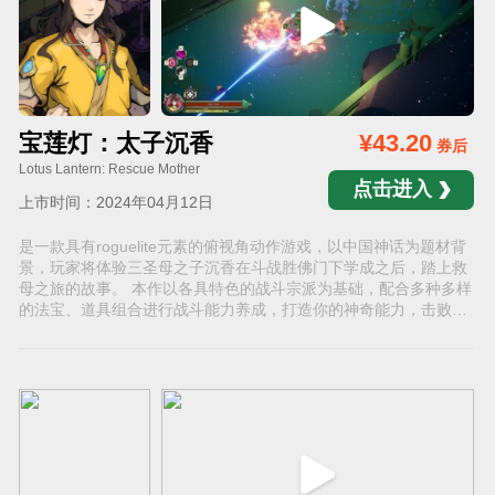
宝莲灯：太子沉香
¥43.20
券后
Lotus Lantern: Rescue Mother
点击进入
上市时间：2024年04月12日
是一款具有roguelite元素的俯视角动作游戏，以中国神话为题材背
景，玩家将体验三圣母之子沉香在斗战胜佛门下学成之后，踏上救
母之旅的故事。 本作以各具特色的战斗宗派为基础，配合多种多样
的法宝、道具组合进行战斗能力养成，打造你的神奇能力，击败那
些传说中的强敌！