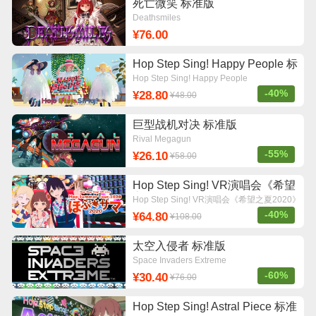
死亡微笑 标准版
Deathsmiles
¥76.00
Hop Step Sing! Happy People 标
准版
Hop Step Sing! Happy People
-40%
¥28.80
¥48.00
巨型战机对决 标准版
Rival Megagun
-55%
¥26.10
¥58.00
Hop Step Sing! VR演唱会《希望
之夏2020》 标准版
Hop Step Sing! VR演唱会《希望之夏2020》
-40%
¥64.80
¥108.00
太空入侵者 标准版
Space Invaders Extreme
-60%
¥30.40
¥76.00
Hop Step Sing! Astral Piece 标准