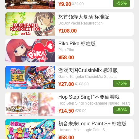
-55%
¥9.90
¥22.00
怒首领蜂大复活 标准版
DoDonPachi Resurrection
¥108.00
Piko Piko 标准版
Piko Piko
¥58.00
游戏天国CruisinMix 标准版
Game Tengoku CruisinMix Special
-75%
¥27.00
¥108.00
Hop Step Sing! “不要偷看哦
NAKED HEART” 标准版
Hop Step Sing! Nozokanaide Naked Heart
(HQ Edition)
-50%
¥14.50
¥29.00
初音未来Logic Paint S+ 标准版
Hatsune Miku Logic Paint S+
¥58.00