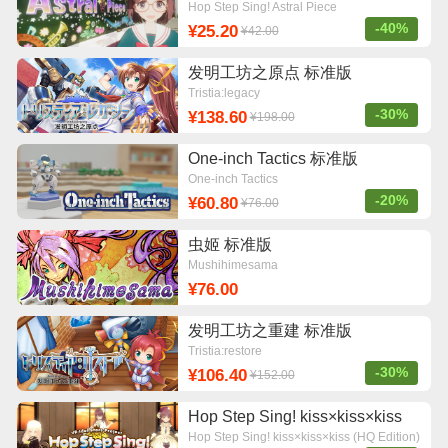
版
Hop Step Sing! Astral Piece
-40%
¥25.20
¥42.00
发明工坊之原点 标准版
Tristia:legacy
-30%
¥138.60
¥198.00
One-inch Tactics 标准版
One-inch Tactics
-20%
¥60.80
¥76.00
虫姬 标准版
Mushihimesama
¥76.00
发明工坊之重建 标准版
Tristia:restore
-30%
¥106.40
¥152.00
Hop Step Sing! kiss×kiss×kiss
(HQ Edition) 标准版
Hop Step Sing! kiss×kiss×kiss (HQ Edition)