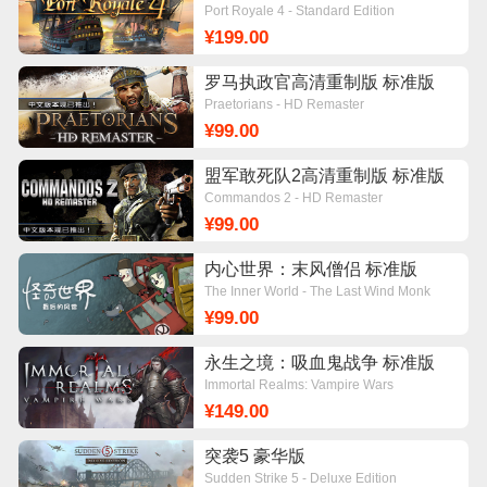
Port Royale 4 - Standard Edition
¥199.00
罗马执政官高清重制版 标准版
Praetorians - HD Remaster
¥99.00
盟军敢死队2高清重制版 标准版
Commandos 2 - HD Remaster
¥99.00
内心世界：末风僧侣 标准版
The Inner World - The Last Wind Monk
¥99.00
永生之境：吸血鬼战争 标准版
Immortal Realms: Vampire Wars
¥149.00
突袭5 豪华版
Sudden Strike 5 - Deluxe Edition