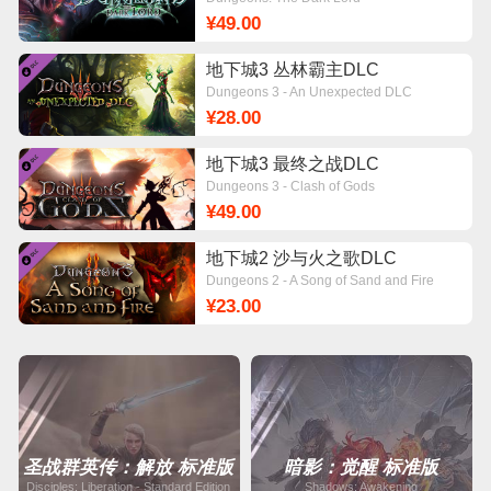
¥49.00
地下城3 丛林霸主DLC
Dungeons 3 - An Unexpected DLC
¥28.00
地下城3 最终之战DLC
Dungeons 3 - Clash of Gods
¥49.00
地下城2 沙与火之歌DLC
Dungeons 2 - A Song of Sand and Fire
¥23.00
圣战群英传：解放 标准版
暗影：觉醒 标准版
Disciples: Liberation - Standard Edition
Shadows: Awakening