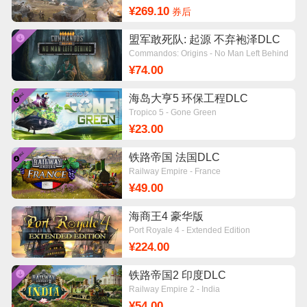
¥269.10
券后
盟军敢死队: 起源 不弃袍泽DLC
Commandos: Origins - No Man Left Behind
¥74.00
海岛大亨5 环保工程DLC
Tropico 5 - Gone Green
¥23.00
铁路帝国 法国DLC
Railway Empire - France
¥49.00
海商王4 豪华版
Port Royale 4 - Extended Edition
¥224.00
铁路帝国2 印度DLC
Railway Empire 2 - India
¥54.00