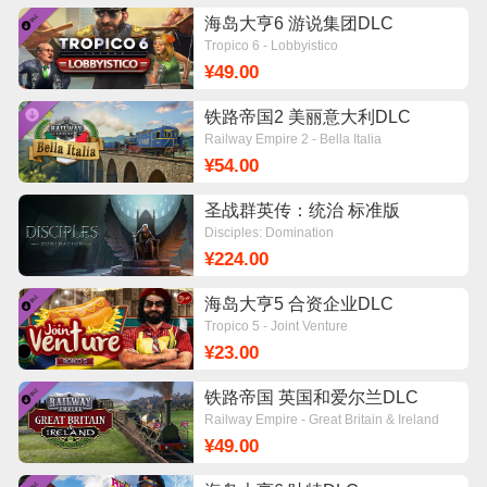
海岛大亨6 游说集团DLC
Tropico 6 - Lobbyistico
¥49.00
铁路帝国2 美丽意大利DLC
Railway Empire 2 - Bella Italia
¥54.00
圣战群英传：统治 标准版
Disciples: Domination
¥224.00
海岛大亨5 合资企业DLC
Tropico 5 - Joint Venture
¥23.00
铁路帝国 英国和爱尔兰DLC
Railway Empire - Great Britain & Ireland
¥49.00