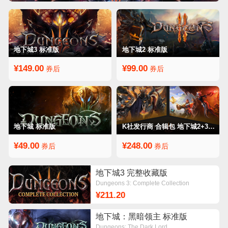
地下城3 标准版
地下城2 标准版
¥149.00
¥99.00
券后
券后
地下城 标准版
K社发行商 合辑包 地下城2+3合辑
¥49.00
¥248.00
券后
券后
地下城3 完整收藏版
Dungeons 3: Complete Collection
¥211.20
地下城：黑暗领主 标准版
Dungeons: The Dark Lord