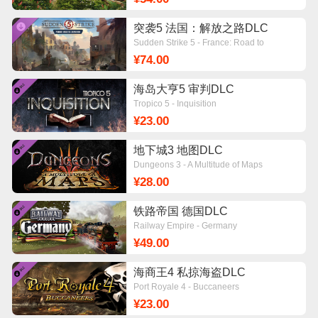
突袭5 法国：解放之路DLC
Sudden Strike 5 - France: Road to
Liberation
¥74.00
海岛大亨5 审判DLC
Tropico 5 - Inquisition
¥23.00
地下城3 地图DLC
Dungeons 3 - A Multitude of Maps
¥28.00
铁路帝国 德国DLC
Railway Empire - Germany
¥49.00
海商王4 私掠海盗DLC
Port Royale 4 - Buccaneers
¥23.00