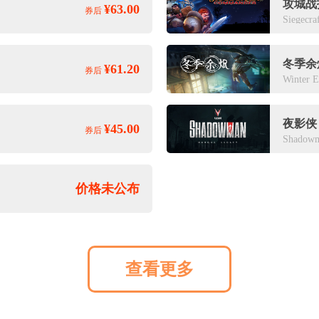
攻城战
¥63.00
券后
Siegecr
冬季余
¥61.20
券后
Winter 
夜影侠
¥45.00
券后
Shadowm
价格未公布
查看更多