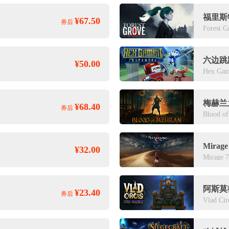
福里斯
¥67.50
券后
Forest G
六边跳
¥50.00
Hex Gam
梅赫兰
¥68.40
券后
Blood o
Mirag
¥32.00
Mirage 7
¥23.40
券后
Vlad Cir