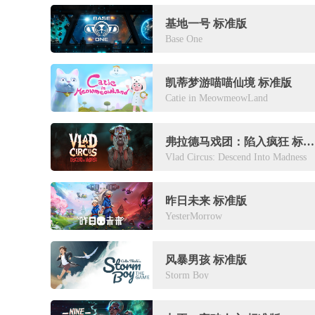
基地一号 标准版
Base One
凯蒂梦游喵喵仙境 标准版
Catie in MeowmeowLand
弗拉德马戏团：陷入疯狂 标准版
Vlad Circus: Descend Into Madness
昨日未来 标准版
YesterMorrow
风暴男孩 标准版
Storm Boy