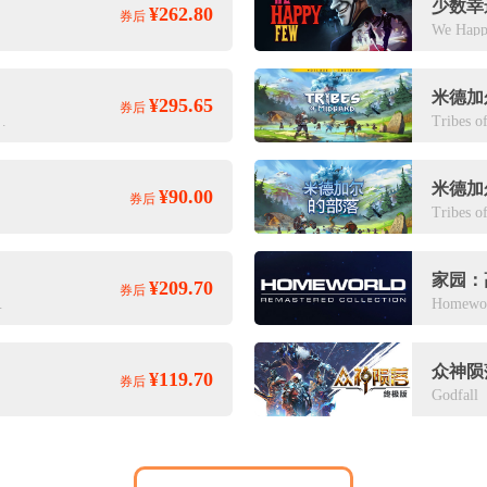
少数幸
¥262.80
券后
We Happ
米德加
¥295.65
券后
Command Edition
Tribes o
米德加
¥90.00
券后
Tribes o
家园：
¥209.70
券后
Kharak Bundle
Homewor
众神陨
¥119.70
券后
Godfall