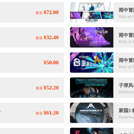
雨中冒
¥72.00
券后
Risk of 
雨中冒
¥32.40
券后
Risk of 
雨中冒
¥50.00
Risk of 
子弹风
¥52.20
券后
Bulletst
版 标准版
家园3
¥61.20
券后
versary World Tour
Homewor