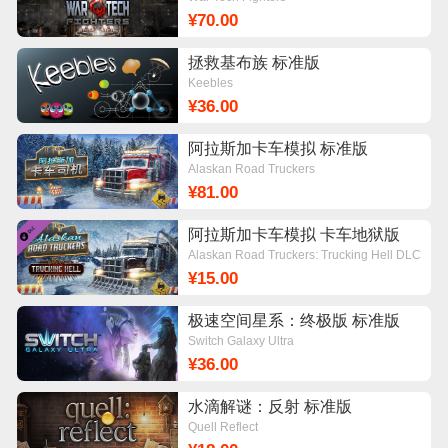
¥70.00
拯救基布族 标准版
Keebles
¥36.00
阿拉斯加卡车模拟 标准版
Alaskan Road Truckers
¥81.00
阿拉斯加卡车模拟 卡车地狱版
DLC
Alaskan Road Truckers: Trucking Hell DLC
¥15.00
极速空间星系：终极版 标准版
Switch Galaxy Ultra
¥36.00
水滴解谜：反射 标准版
Quell Reflect