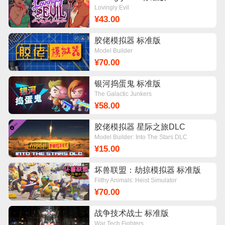
Lovingly Evil
¥43.00
胶佬模拟器 标准版
Model Builder
¥70.00
银河捣蛋鬼 标准版
The Galactic Junkers
¥58.00
胶佬模拟器 星际之旅DLC
Model Builder: Into The Stars DLC
¥15.00
坏兽联盟：劫掠模拟器 标准版
Filthy Animals: Heist Simulator
¥70.00
战争技术战士 标准版
War Tech Fighters