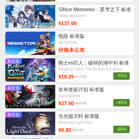
SINce Memories：星穹之下 标准
版
SINce Memories
¥137.00
电阻 标准版
RESISTOR
价格未公布
新史低
骑士vs巨人：破碎的湖中剑 标准
版
Knight vs Giant: The Broken Excalibur
-75%
¥19.25
¥77.00
新史低
奈米使徒计划 标准版
NanoApostle
-45%
¥27.50
¥50.00
新史低
当光熄灭时 标准版
When the Light Dies
-60%
¥8.80
¥22.00