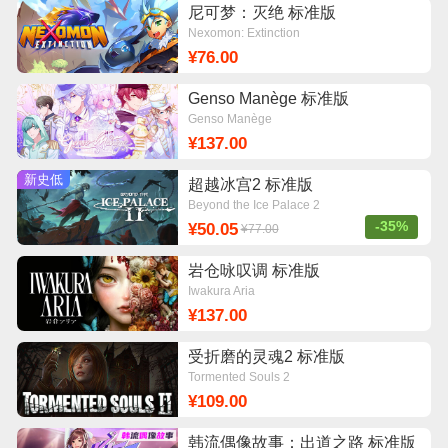
尼可梦：灭绝 标准版
Nexomon: Extinction
¥76.00
Genso Manège 标准版
Genso Manège
¥137.00
新史低
超越冰宫2 标准版
Beyond the Ice Palace 2
-35%
¥50.05
¥77.00
岩仓咏叹调 标准版
Iwakura Aria
¥137.00
受折磨的灵魂2 标准版
Tormented Souls 2
¥109.00
韩流偶像故事：出道之路 标准版