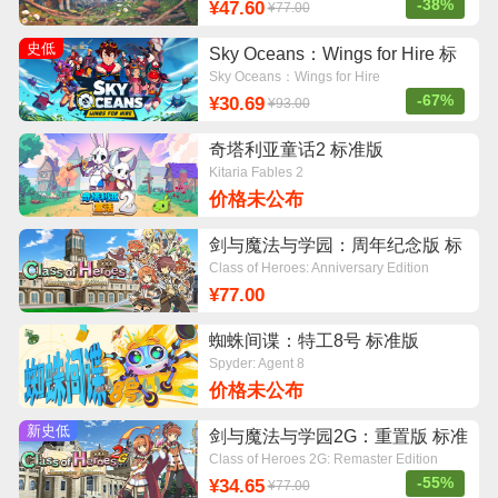
-38%
¥47.60
¥77.00
史低
Sky Oceans：Wings for Hire 标
准版
Sky Oceans：Wings for Hire
-67%
¥30.69
¥93.00
奇塔利亚童话2 标准版
Kitaria Fables 2
价格未公布
剑与魔法与学园：周年纪念版 标
准版
Class of Heroes: Anniversary Edition
¥77.00
蜘蛛间谍：特工8号 标准版
Spyder: Agent 8
价格未公布
新史低
剑与魔法与学园2G：重置版 标准
版
Class of Heroes 2G: Remaster Edition
-55%
¥34.65
¥77.00