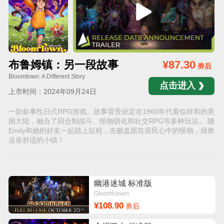
布鲁姆镇：另一段故事
¥87.30
券后
Bloomtown: A Different Story
点击进入
上市时间：2024年09月24日
一款叙事性日式RPG游戏。故事背景设定在1960年代看似祥和的美
国大陆，融合了回合制战斗、怪物驯化和社交RPG等多种玩法。 随
Emily和她的好友一起踏上征程，击败盘踞在居民心中的怪物，拯救
这座舒适的小镇！
幽港迷城 标准版
Gloomhaven
¥108.90
券后