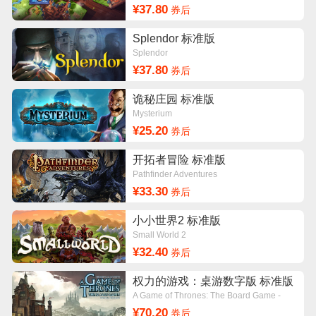
¥37.80
券后
Splendor 标准版
Splendor
¥37.80
券后
诡秘庄园 标准版
Mysterium
¥25.20
券后
开拓者冒险 标准版
Pathfinder Adventures
¥33.30
券后
小小世界2 标准版
Small World 2
¥32.40
券后
权力的游戏：桌游数字版 标准版
A Game of Thrones: The Board Game -
Digital Edition
¥70.20
券后