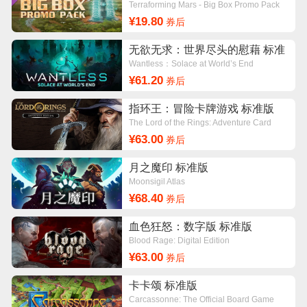
Terraforming Mars - Big Box Promo Pack
¥19.80
券后
无欲无求：世界尽头的慰藉 标准
版
Wantless：Solace at World’s End
¥61.20
券后
指环王：冒险卡牌游戏 标准版
The Lord of the Rings: Adventure Card
Game
¥63.00
券后
月之魔印 标准版
Moonsigil Atlas
¥68.40
券后
血色狂怒：数字版 标准版
Blood Rage: Digital Edition
¥63.00
券后
卡卡颂 标准版
Carcassonne: The Official Board Game