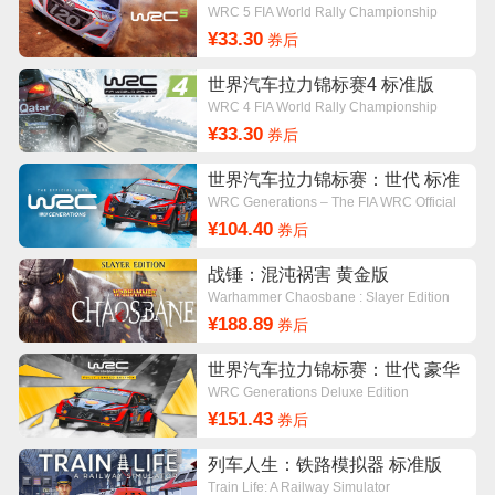
WRC 5 FIA World Rally Championship
¥33.30
券后
世界汽车拉力锦标赛4 标准版
WRC 4 FIA World Rally Championship
¥33.30
券后
世界汽车拉力锦标赛：世代 标准
版
WRC Generations – The FIA WRC Official
Game
¥104.40
券后
战锤：混沌祸害 黄金版
Warhammer Chaosbane : Slayer Edition
¥188.89
券后
世界汽车拉力锦标赛：世代 豪华
版
WRC Generations Deluxe Edition
¥151.43
券后
列车人生：铁路模拟器 标准版
Train Life: A Railway Simulator