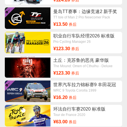
券后
曼岛TT赛事：边缘竞速2 新手奖
励包
TT Isle of Man 2 Pro Newcomer Pack
¥13.50
券后
职业自行车队经理2026 标准版
Pro Cycling Manager 26
¥123.30
券后
土丘：克苏鲁的恶兆 豪华版
The Mound: Omen of Cthulhu - Deluxe
Edition
¥123.30
券后
世界汽车拉力锦标赛9 丰田花冠
DLC
WRC 9 Toyota Corolla 1999
¥16.20
券后
环法自行车赛2020 标准版
Tour de France 2020
¥63.00
券后