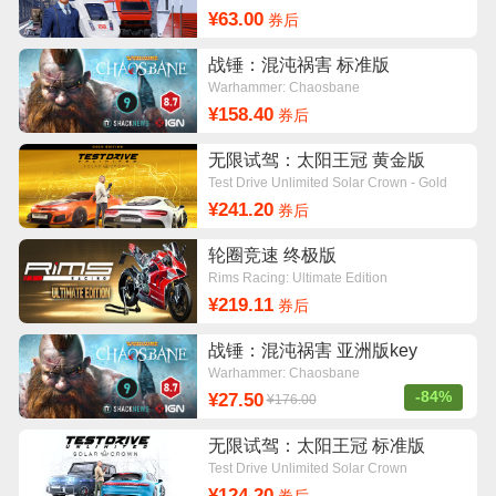
¥63.00
券后
战锤：混沌祸害 标准版
Warhammer: Chaosbane
¥158.40
券后
无限试驾：太阳王冠 黄金版
Test Drive Unlimited Solar Crown - Gold
Edition
¥241.20
券后
轮圈竞速 终极版
Rims Racing: Ultimate Edition
¥219.11
券后
战锤：混沌祸害 亚洲版key
Warhammer: Chaosbane
-84%
¥27.50
¥176.00
无限试驾：太阳王冠 标准版
Test Drive Unlimited Solar Crown
¥124.20