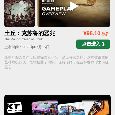
土丘：克苏鲁的恶兆
¥98.10
券后
The Mound: Omen of Cthulhu
点击进入
上市时间：2026年07月15日
最多可四人合作，组建探险者小队，踏上寻宝之旅。这片被诅咒的
丛林危机四伏，怪物扭曲了现实。保持冷静，在丛林吞噬你之前征
服它……